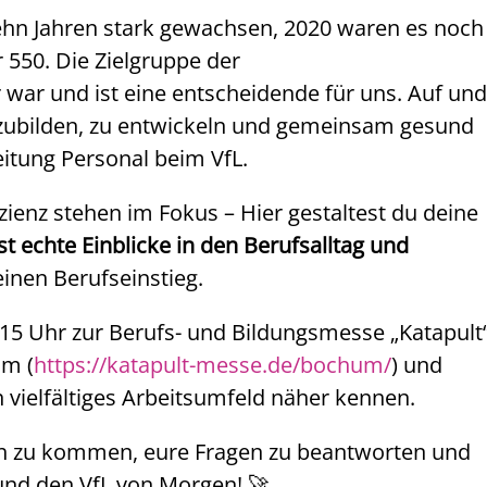
 zehn Jahren stark gewachsen, 2020 waren es noch
 550. Die Zielgruppe der
 war und ist eine entscheidende für uns. Auf und
uszubilden, zu entwickeln und gemeinsam gesund
itung Personal beim VfL.
zienz stehen im Fokus – Hier gestaltest du deine
t echte Einblicke in den Berufsalltag und
einen Berufseinstieg.
5 Uhr zur Berufs- und Bildungsmesse „Katapult
um (
https://katapult-messe.de/bochum/
) und
n vielfältiges Arbeitsumfeld näher kennen.
ch zu kommen, eure Fragen zu beantworten und
 und den VfL von Morgen! 🚀