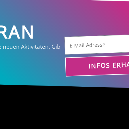
DRAN
e neuen Aktivitäten. Gib
INFOS ERH