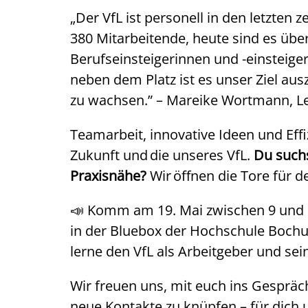
„Der VfL ist personell in den letzten
380 Mitarbeitende, heute sind es über
Berufseinsteigerinnen und -einsteiger
neben dem Platz ist es unser Ziel a
zu wachsen.” – Mareike Wortmann, Le
Teamarbeit, innovative Ideen und Effi
Zukunft und die unseres VfL.
Du suchs
Praxisnähe?
Wir öffnen die Tore für d
📣 Komm am 19. Mai zwischen 9 und 1
in der Bluebox der Hochschule Boch
lerne den VfL als Arbeitgeber und sei
Wir freuen uns, mit euch ins Gesprä
neue Kontakte zu knüpfen – für dich