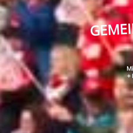
E
M
I
E
Mi
+ 