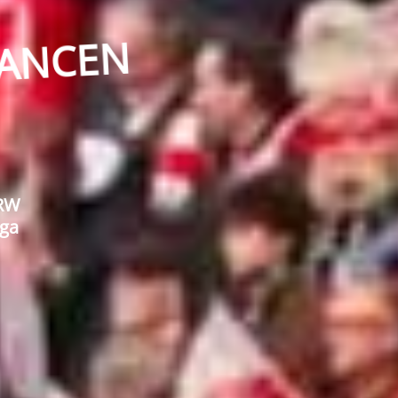
N
E
C
N
A
NRW
iga