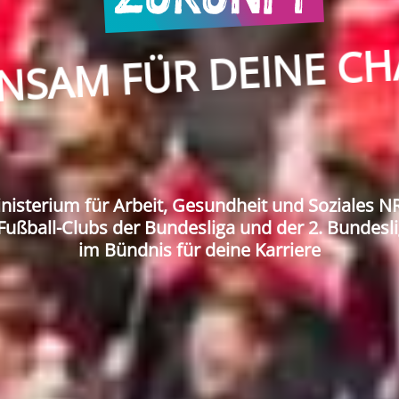
H
C
E
N
I
E
D
R
Ü
F
M
A
S
N
nisterium für Arbeit, Gesundheit und Soziales 
Fußball-Clubs der Bundesliga und der 2. Bundesl
im Bündnis für deine Karriere