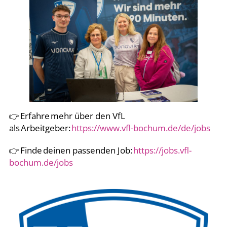
👉 Erfahre mehr über den VfL
als Arbeitgeber:
https://www.vfl-bochum.de/de/jobs
👉 Finde deinen passenden Job:
https://jobs.vfl-
bochum.de/jobs