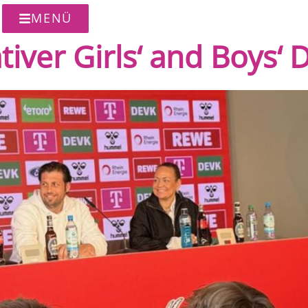
MENÜ
tiver Girls‘ and Boys‘