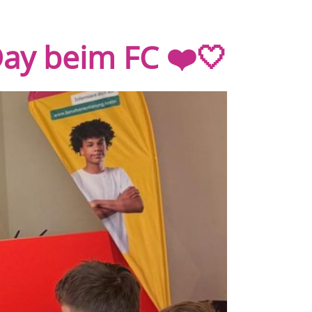
 Day beim FC ❤️🤍